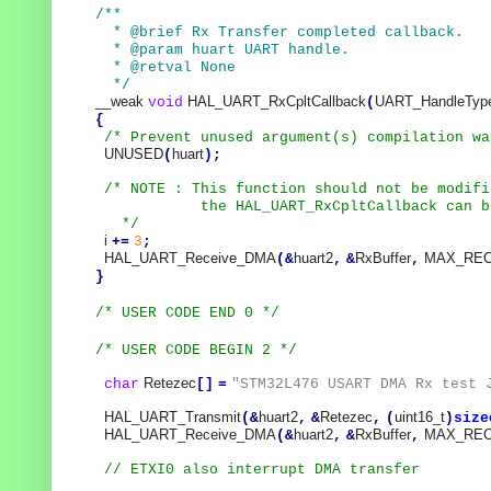
/**
* @brief Rx Transfer completed callback.
* @param huart UART handle.
* @retval None
*/
__weak
HAL_UART_RxCpltCallback
UART_HandleTyp
void
(
{
/* Prevent unused argument(s) compilation wa
UNUSED
huart
(
);
/* NOTE : This function should not be modifi
the HAL_UART_RxCpltCallback can be imp
*/
i
+=
3
;
HAL_UART_Receive_DMA
huart2
RxBuffer
MAX_REC
(&
,
&
,
}
/* USER CODE END 0 */
/* USER CODE BEGIN 2 */
Retezec
char
[]
=
"STM32L476 USART DMA Rx test 
HAL_UART_Transmit
huart2
Retezec
uint16_t
(&
,
&
,
(
)
size
HAL_UART_Receive_DMA
huart2
RxBuffer
MAX_REC
(&
,
&
,
// ETXI0 also interrupt DMA transfer