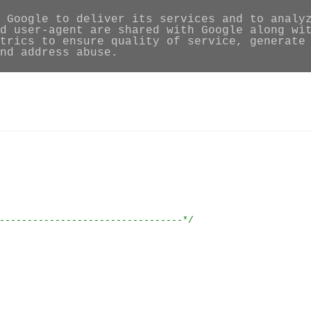
 Google to deliver its services and to analy
d user-agent are shared with Google along wi
trics to ensure quality of service, generate
nd address abuse.
---------------------------------*/