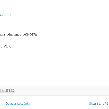
errupt.
arx
Instance
CNDTR
->
->
;
EIVE
);
Domovská stránka
Starší pří