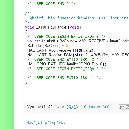
/* USER CODE END 2 */
/**
* @brief This function handles EXTI line0 int
*/
EXTI0_IRQHandler
void
(
void
)
{
/* USER CODE BEGIN EXTI0_IRQn 0 */
uint8_t RxCount
MAX_RECEIVE
huart2
hdm
volatile
=
-
.
RxBuffer
RxCount
[
]
=
0
;
HAL_UART_AbortReceive_IT
huart2
(&
);
HAL_UART_Receive_DMA
huart2
RxBuffer
MAX_REC
(&
,
&
,
/* USER CODE END EXTI0_IRQn 0 */
HAL_GPIO_EXTI_IRQHandler
GPIO_PIN_0
(
);
/* USER CODE BEGIN EXTI0_IRQn 1 */
/* USER CODE END EXTI0_IRQn 1 */
}
Vystavil
JFíla
v
20:13
0 komentářů
Novější příspěvky