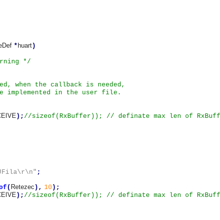
eDef
huart
*
)
rning */
ed, when the callback is needed,
lemented in the user file.
EIVE
);
//sizeof(RxBuffer)); // definate max len of RxBuf
JFila\r\n"
;
Retezec
of
(
),
10
);
EIVE
);
//sizeof(RxBuffer)); // definate max len of RxBuf