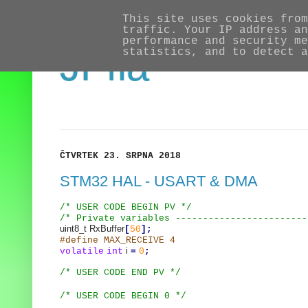
This site uses cookies from
traffic. Your IP address an
performance and security me
JFíla
statistics, and to detect a
ČTVRTEK 23. SRPNA 2018
STM32 HAL - USART & DMA
/* USER CODE BEGIN PV */
/* Private variables ------------------------
uint8_t RxBuffer
[
50
];
#define MAX_RECEIVE 4
i
volatile
int
=
0
;
/* USER CODE END PV */
/* USER CODE BEGIN 0 */