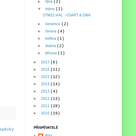
►
října
(2)
▼
srpna
(1)
STM32 HAL - USART & DMA
►
července
(2)
►
června
(4)
►
května
(1)
►
dubna
(2)
►
března
(1)
►
2017
(6)
►
2016
(11)
►
2015
(12)
►
2014
(14)
►
2013
(4)
►
2012
(13)
►
2011
(28)
►
2010
(19)
PŘISPĚVATELÉ
spěvky
JFíla