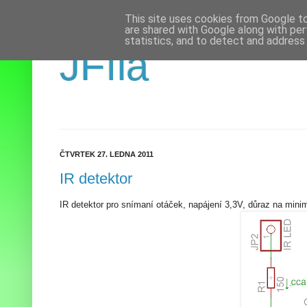
This site uses cookies from Google to 
are shared with Google along with per
statistics, and to detect and address
JFíla
ČTVRTEK 27. LEDNA 2011
IR detektor
IR detektor pro snímaní otáček, napájení 3,3V, důraz na mini