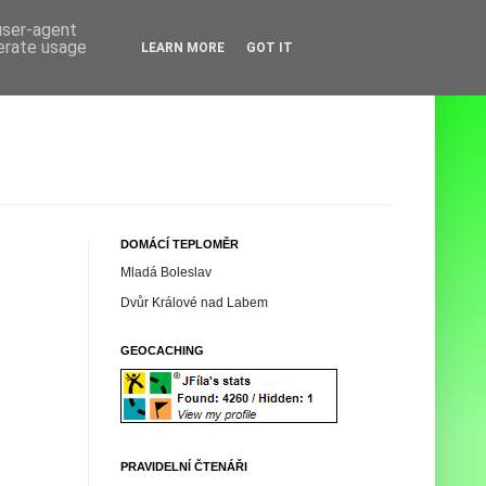
 user-agent
nerate usage
LEARN MORE
GOT IT
DOMÁCÍ TEPLOMĚR
Mladá Boleslav
Dvůr Králové nad Labem
GEOCACHING
PRAVIDELNÍ ČTENÁŘI