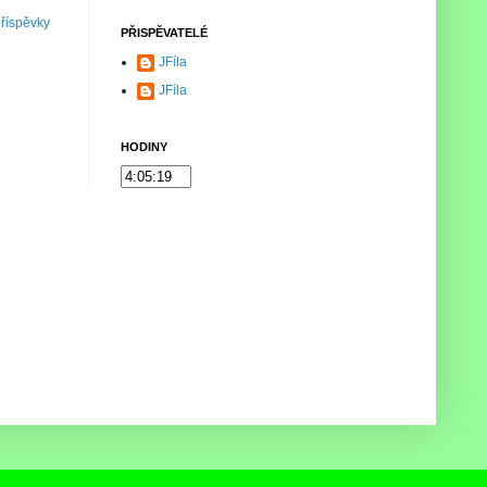
příspěvky
PŘISPĚVATELÉ
JFíla
JFíla
HODINY