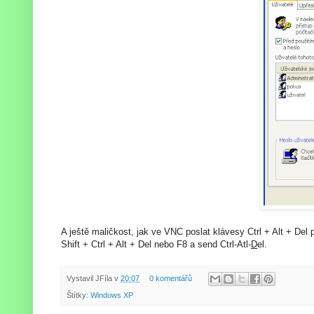
A ještě maličkost, jak ve VNC poslat klávesy Ctrl + Alt + Del p
Shift + Ctrl + Alt + Del nebo F8 a send Ctrl-Atl-
D
el.
Vystavil
JFíla
v
20:07
0 komentářů
Štítky:
Windows XP