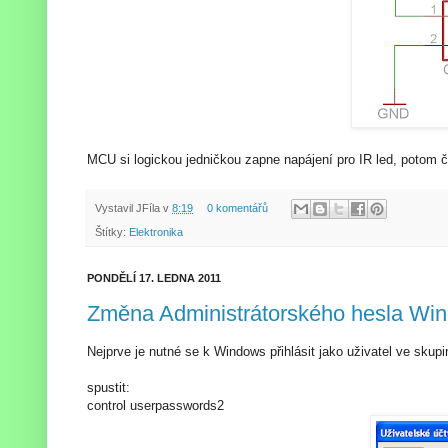
MCU si logickou jedničkou zapne napájení pro IR led, potom č
Vystavil
JFíla
v
8:19
0 komentářů
Štítky:
Elektronika
PONDĚLÍ 17. LEDNA 2011
Změna Administrátorského hesla Wi
Nejprve je nutné se k Windows přihlásit jako uživatel ve skupi
spustit:
control userpasswords2