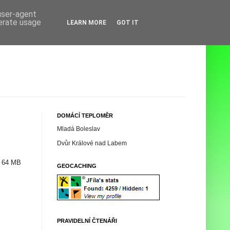
 user-agent
nerate usage
LEARN MORE
GOT IT
DOMÁCÍ TEPLOMĚR
Mladá Boleslav
Dvůr Králové nad Labem
í 64 MB
GEOCACHING
PRAVIDELNÍ ČTENÁŘI