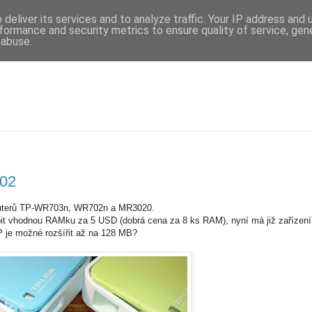
deliver its services and to analyze traffic. Your IP address and
formance and security metrics to ensure quality of service, ge
 abuse.
02
 routerů TP-WR703n, WR702n a MR3020.
upit vhodnou RAMku za 5 USD (dobrá cena za 8 ks RAM), nyní má již zařízen
 je možné rozšířit až na 128 MB?