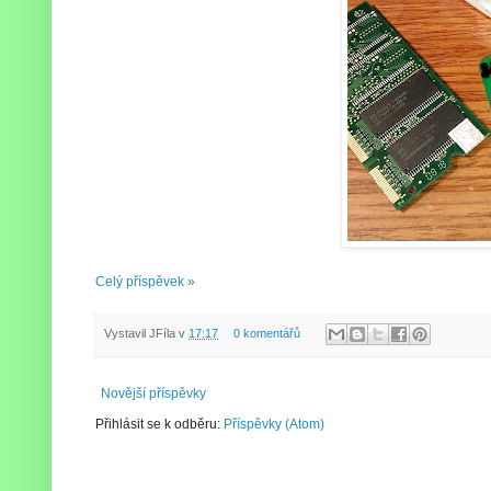
Celý příspěvek »
Vystavil
JFíla
v
17:17
0 komentářů
Novější příspěvky
Přihlásit se k odběru:
Příspěvky (Atom)