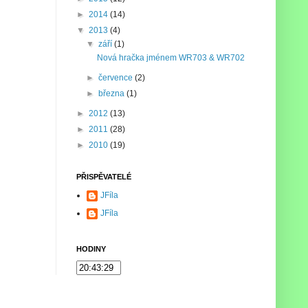
►
2014
(14)
▼
2013
(4)
▼
září
(1)
Nová hračka jménem WR703 & WR702
►
července
(2)
►
března
(1)
►
2012
(13)
►
2011
(28)
►
2010
(19)
PŘISPĚVATELÉ
JFíla
JFíla
HODINY