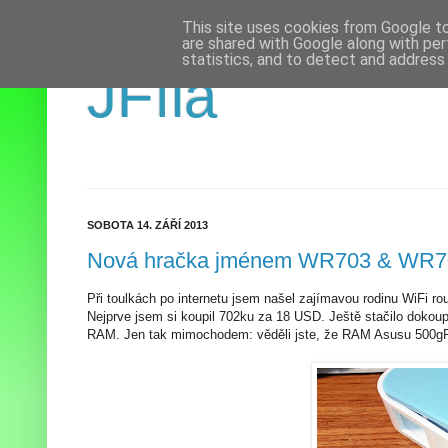
This site uses cookies from Google to 
are shared with Google along with per
statistics, and to detect and address
JFíla
SOBOTA 14. ZÁŘÍ 2013
Nová hračka jménem WR703 & WR7
Při toulkách po internetu jsem našel zajímavou rodinu WiFi
Nejprve jsem si koupil 702ku za 18 USD. Ještě stačilo doko
RAM. Jen tak mimochodem: věděli jste, že RAM Asusu 500gP