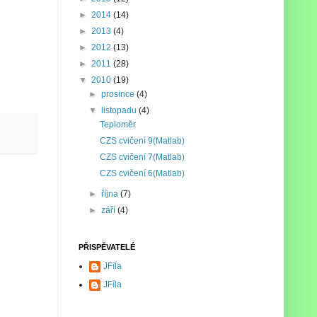
►
2014
(14)
►
2013
(4)
►
2012
(13)
►
2011
(28)
▼
2010
(19)
►
prosince
(4)
▼
listopadu
(4)
Teploměr
CZS cvičení 9(Matlab)
CZS cvičení 7(Matlab)
CZS cvičení 6(Matlab)
►
října
(7)
►
září
(4)
PŘISPĚVATELÉ
JFíla
JFíla