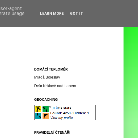
 user-agent
nerate usage
LEARN MORE
GOT IT
DOMÁCÍ TEPLOMĚR
Mladá Boleslav
Dvůr Králové nad Labem
GEOCACHING
PRAVIDELNÍ ČTENÁŘI