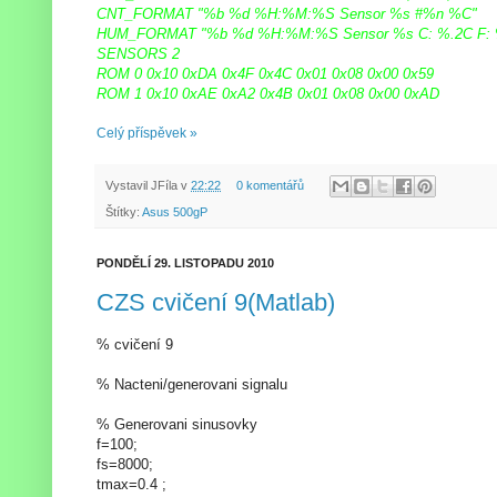
CNT_FORMAT "%b %d %H:%M:%S Sensor %s #%n %C"
HUM_FORMAT "%b %d %H:%M:%S Sensor %s C: %.2C F:
SENSORS 2
ROM 0 0x10 0xDA 0x4F 0x4C 0x01 0x08 0x00 0x59
ROM 1 0x10 0xAE 0xA2 0x4B 0x01 0x08 0x00 0xAD
Celý příspěvek »
Vystavil
JFíla
v
22:22
0 komentářů
Štítky:
Asus 500gP
PONDĚLÍ 29. LISTOPADU 2010
CZS cvičení 9(Matlab)
% cvičení 9
% Nacteni/generovani signalu
% Generovani sinusovky
f=100;
fs=8000;
tmax=0.4 ;