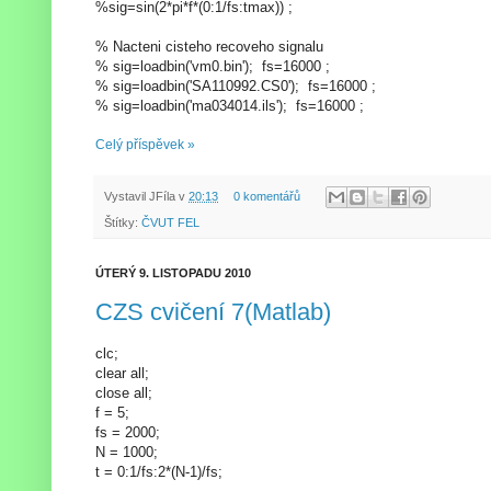
%sig=sin(2*pi*f*(0:1/fs:tmax)) ;
% Nacteni cisteho recoveho signalu
% sig=loadbin('vm0.bin'); fs=16000 ;
% sig=loadbin('SA110992.CS0'); fs=16000 ;
% sig=loadbin('ma034014.ils'); fs=16000 ;
Celý příspěvek »
Vystavil
JFíla
v
20:13
0 komentářů
Štítky:
ČVUT FEL
ÚTERÝ 9. LISTOPADU 2010
CZS cvičení 7(Matlab)
clc;
clear all;
close all;
f = 5;
fs = 2000;
N = 1000;
t = 0:1/fs:2*(N-1)/fs;