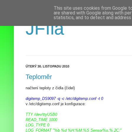
This site uses cookies from Google to 
are shared with Google along with per
statistics, and to detect and address
JFíla
ÚTERÝ 30. LISTOPADU 2010
Teploměr
načtení teploty z čidla (čidel)
digitemp_DS9097 -q -c /etc/digitemp.conf -t 0
v /etc/digitemp.conf je konfigurace:
TTY /dev/ttyUSB0
READ_TIME 1000
LOG_TYPE 0
LOG_FORMAT "%b %d %H:%M:%S Sensor%s,%.2C;"