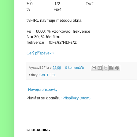
%0 1/2 Fs/2
% Fs/4
%FIR1 navrhuje metodou okna
Fs = 8000; % vzorkovací frekvence
N = 30; % řád filtru
frekvence = 0:Fs/(2*N):Fs/2;
Celý příspěvek »
Vystavil
JFíla
v
22:06
0 komentářů
Štítky:
ČVUT FEL
Novější příspěvky
Přihlásit se k odběru:
Příspěvky (Atom)
GEOCACHING