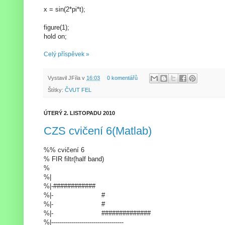
x = sin(2*pi*t);
figure(1);
hold on;
Celý příspěvek »
Vystavil
JFíla
v
16:03
0 komentářů
Štítky:
ČVUT FEL
ÚTERÝ 2. LISTOPADU 2010
CZS cvičení 6(Matlab)
%% cvičení 6
% FIR filtr(half band)
%
%|
%|-############
%|- #
%|- #
%|- ##############
%|------------------------------------