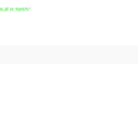
 %.2F H: %h%%"