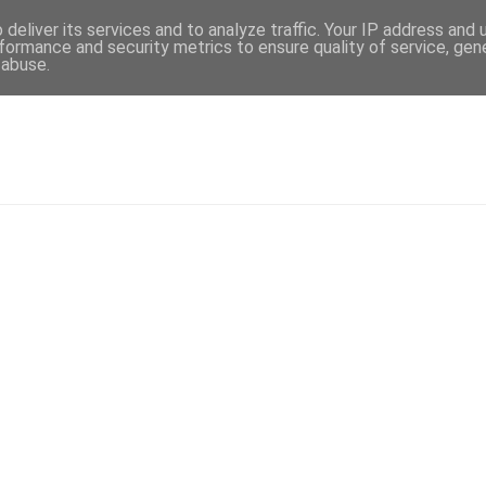
deliver its services and to analyze traffic. Your IP address and
formance and security metrics to ensure quality of service, ge
 abuse.