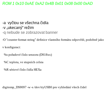
ROM 1 0x10 0xAE 0xA2 0x4B 0x01 0x08 0x00 0xAD
-a vyčtou se všechna čidla
-v „ukecaný“ režim
-q nebude se zobrazovat banner
-O "counter format string" definice vlastního formátu odpovědi, podobně jako
v konfiguraci:
%s pořadové číslo senzoru (DS18xx)
%C teplota, ve stupních celsia
%R sériové číslo čidla HEXa
digitemp_DS9097 -w -s /dev/ttyUSB0 pro vyhledání všech čidel