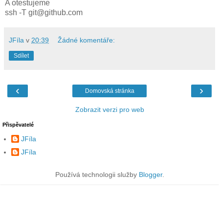
A otestujeme
ssh -T git@github.com
JFíla
v
20:39
Žádné komentáře:
Sdílet
‹
›
Domovská stránka
Zobrazit verzi pro web
Přispěvatelé
JFíla
JFíla
Používá technologii služby
Blogger
.