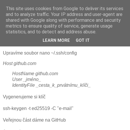
This site uses cookies from Google to deliver its services
JFíla
and to analyze traffic. Your IP address and user-agent are
shared with Google along with performance and security
metrics to ensure quality of service, generate usage
statistics, and to detect and address abuse.
středa 18. října 2023
Nastavení SSH přihlášení ke GitHubu
LEARN MORE
GOT IT
Upravíme soubor nano ~/.ssh/config
Host github.com
HostName github.com
User _jméno_
IdentityFile _cesta_k_prvátnímu_klíči_
Vygenerujeme si klíč
ssh-keygen -t ed25519 -C "e-mail"
Veřejnou část dáme na GitHub