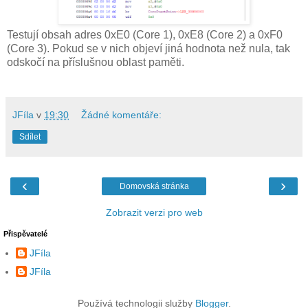
Testují obsah adres 0xE0 (Core 1), 0xE8 (Core 2) a 0xF0
(Core 3). Pokud se v nich objeví jiná hodnota než nula, tak
odskočí na příslušnou oblast paměti.
JFíla
v
19:30
Žádné komentáře:
Sdílet
‹
›
Domovská stránka
Zobrazit verzi pro web
Přispěvatelé
JFíla
JFíla
Používá technologii služby
Blogger
.