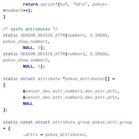
return
sprintf
(
buf
,
"%d\n"
,
pokus
-
>
number2
++);
}
/* sysfs attributes */
static
SENSOR_DEVICE_ATTR
(
number1
,
S_IRUGO
,
pokus_show_number1
,
NULL
,
0
);
static
SENSOR_DEVICE_ATTR
(
number2
,
S_IRUGO
,
pokus_show_number2
,
NULL
,
0
);
static
struct
attribute
*
pokus_attributes
[]
=
{
&
sensor_dev_attr_number1
.
dev_attr
.
attr
,
&
sensor_dev_attr_number2
.
dev_attr
.
attr
,
NULL
};
static
const
struct
attribute_group pokus_attr_group
=
{
.
attrs
=
pokus_attributes
,