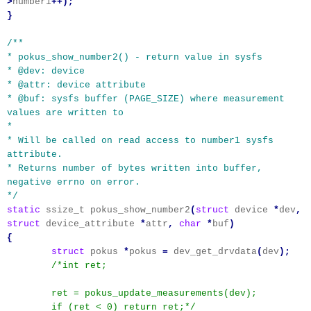
>
number1
++);
}
/**
* pokus_show_number2() - return value in sysfs
* @dev: device
* @attr: device attribute
* @buf: sysfs buffer (PAGE_SIZE) where measurement
values are written to
*
* Will be called on read access to number1 sysfs
attribute.
* Returns number of bytes written into buffer,
negative errno on error.
*/
static
ssize_t pokus_show_number2
(
struct
device
*
dev
,
struct
device_attribute
*
attr
,
char
*
buf
)
{
struct
pokus
*
pokus
=
dev_get_drvdata
(
dev
);
/*int ret;
ret = pokus_update_measurements(dev);
if (ret < 0) return ret;*/