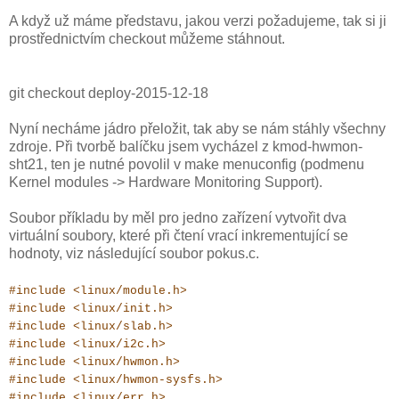
A když už máme představu, jakou verzi požadujeme, tak si ji
prostřednictvím checkout můžeme stáhnout.
git checkout deploy-2015-12-18
Nyní necháme jádro přeložit, tak aby se nám stáhly všechny
zdroje. Při tvorbě balíčku jsem vycházel z kmod-hwmon-
sht21, ten je nutné povolil v make menuconfig (podmenu
Kernel modules -> Hardware Monitoring Support).
Soubor příkladu by měl pro jedno zařízení vytvořit dva
virtuální soubory, které při čtení vrací inkrementující se
hodnoty, viz následující soubor pokus.c.
#include <linux/module.h>
#include <linux/init.h>
#include <linux/slab.h>
#include <linux/i2c.h>
#include <linux/hwmon.h>
#include <linux/hwmon-sysfs.h>
#include <linux/err.h>