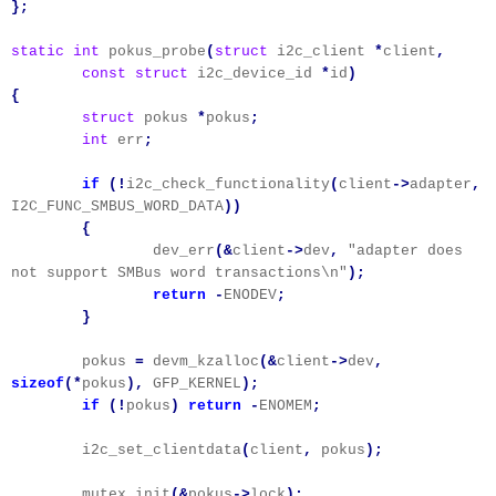
};
static
int
pokus_probe
(
struct
i2c_client
*
client
,
const
struct
i2c_device_id
*
id
)
{
struct
pokus
*
pokus
;
int
err
;
if
(!
i2c_check_functionality
(
client
->
adapter
,
I2C_FUNC_SMBUS_WORD_DATA
))
{
dev_err
(&
client
->
dev
,
"adapter does
not support SMBus word transactions\n"
);
return
-
ENODEV
;
}
pokus
=
devm_kzalloc
(&
client
->
dev
,
sizeof
(*
pokus
),
GFP_KERNEL
);
if
(!
pokus
)
return
-
ENOMEM
;
i2c_set_clientdata
(
client
,
pokus
);
mutex_init
(&
pokus
->
lock
);