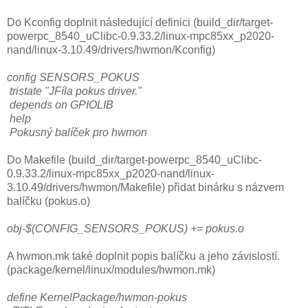
Do Kconfig doplnit následující definici (build_dir/target-
powerpc_8540_uClibc-0.9.33.2/linux-mpc85xx_p2020-
nand/linux-3.10.49/drivers/hwmon/Kconfig)
config SENSORS_POKUS
tristate "JFíla pokus driver."
depends on GPIOLIB
help
Pokusný balíček pro hwmon
Do Makefile (build_dir/target-powerpc_8540_uClibc-
0.9.33.2/linux-mpc85xx_p2020-nand/linux-
3.10.49/drivers/hwmon/Makefile) přidat binárku s názvem
balíčku (pokus.o)
obj-$(CONFIG_SENSORS_POKUS)
+= pokus.o
A hwmon.mk také doplnit popis balíčku a jeho závislostí.
(package/kernel/linux/modules/hwmon.mk)
define KernelPackage/hwmon-pokus