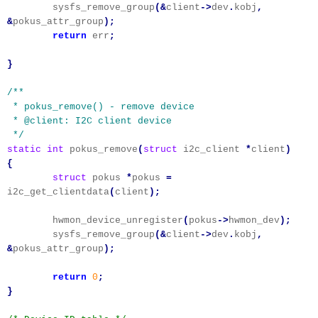
sysfs_remove_group
(&
client
->
dev
.
kobj
,
&
pokus_attr_group
);
return
err
;
}
/**
* pokus_remove() - remove device
* @client: I2C client device
*/
static
int
pokus_remove
(
struct
i2c_client
*
client
)
{
struct
pokus
*
pokus
=
i2c_get_clientdata
(
client
);
hwmon_device_unregister
(
pokus
->
hwmon_dev
);
sysfs_remove_group
(&
client
->
dev
.
kobj
,
&
pokus_attr_group
);
return
0
;
}