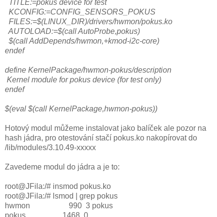
TITLE:=pokus device for test
KCONFIG:=CONFIG_SENSORS_POKUS
FILES:=$(LINUX_DIR)/drivers/hwmon/pokus.ko
AUTOLOAD:=$(call AutoProbe,pokus)
$(call AddDepends/hwmon,+kmod-i2c-core)
endef
define KernelPackage/hwmon-pokus/description
Kernel module for pokus device (for test only)
endef
$(eval $(call KernelPackage,hwmon-pokus))
Hotový modul můžeme instalovat jako balíček ale pozor na
hash jádra, pro otestování stačí pokus.ko nakopírovat do
/lib/modules/3.10.49-xxxxx
Zavedeme modul do jádra a je to:
root@JFila:/# insmod pokus.ko
root@JFila:/# lsmod | grep pokus
hwmon 990 3 pokus
pokus 1468 0