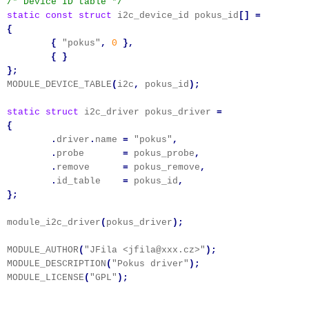
/* Device ID table */
static
const
struct
i2c_device_id pokus_id
[]
=
{
{
"pokus"
,
0
},
{
}
};
MODULE_DEVICE_TABLE
(
i2c
,
pokus_id
);
static
struct
i2c_driver pokus_driver
=
{
.
driver
.
name
=
"pokus"
,
.
probe
=
pokus_probe
,
.
remove
=
pokus_remove
,
.
id_table
=
pokus_id
,
};
module_i2c_driver
(
pokus_driver
);
MODULE_AUTHOR
(
"JFila <jfila@xxx.cz>"
);
MODULE_DESCRIPTION
(
"Pokus driver"
);
MODULE_LICENSE
(
"GPL"
);