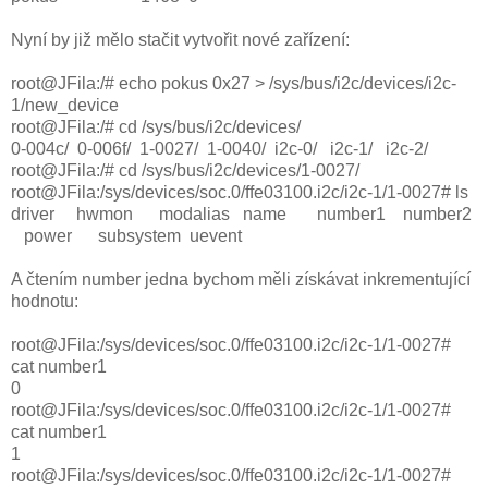
Nyní by již mělo stačit vytvořit nové zařízení:
root@JFila:/# echo pokus 0x27 > /sys/bus/i2c/devices/i2c-
1/new_device
root@JFila:/# cd /sys/bus/i2c/devices/
0-004c/ 0-006f/ 1-0027/ 1-0040/ i2c-0/ i2c-1/ i2c-2/
root@JFila:/# cd /sys/bus/i2c/devices/1-0027/
root@JFila:/sys/devices/soc.0/ffe03100.i2c/i2c-1/1-0027# ls
driver hwmon modalias name number1 number2
power subsystem uevent
A čtením number jedna bychom měli získávat inkrementující
hodnotu:
root@JFila:/sys/devices/soc.0/ffe03100.i2c/i2c-1/1-0027#
cat number1
0
root@JFila:/sys/devices/soc.0/ffe03100.i2c/i2c-1/1-0027#
cat number1
1
root@JFila:/sys/devices/soc.0/ffe03100.i2c/i2c-1/1-0027#