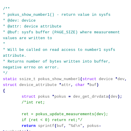
/**
* pokus_show_number1() - return value in sysfs
* @dev: device
* @attr: device attribute
* @buf: sysfs buffer (PAGE_SIZE) where measurement
values are written to
*
* Will be called on read access to number1 sysfs
attribute.
* Returns number of bytes written into buffer,
negative errno on error.
*/
static
ssize_t pokus_show_number1
(
struct
device
*
dev
,
struct
device_attribute
*
attr
,
char
*
buf
)
{
struct
pokus
*
pokus
=
dev_get_drvdata
(
dev
);
/*int ret;
ret = pokus_update_measurements(dev);
if (ret < 0) return ret;*/
return
sprintf
(
buf
,
"%d\n"
,
pokus
-