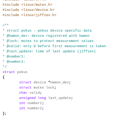
#include <linux/mutex.h>
#include <linux/device.h>
#include <linux/jiffies.h>
/**
* struct pokus - pokus device specific data
* @hwmon_dev: device registered with hwmon
* @lock: mutex to protect measurement values
* @valid: only 0 before first measurement is taken
* @last_update: time of last update (jiffies)
* @number1:
* @number2:
*/
struct
pokus
{
struct
device
*
hwmon_dev
;
struct
mutex lock
;
char
valid
;
unsigned
long
last_update
;
int
number1
;
int
number2
;
};