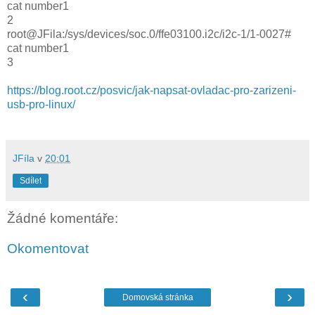
cat number1
2
root@JFila:/sys/devices/soc.0/ffe03100.i2c/i2c-1/1-0027#
cat number1
3
https://blog.root.cz/posvic/jak-napsat-ovladac-pro-zarizeni-
usb-pro-linux/
JFíla
v
20:01
Sdílet
Žádné komentáře:
Okomentovat
‹
›
Domovská stránka