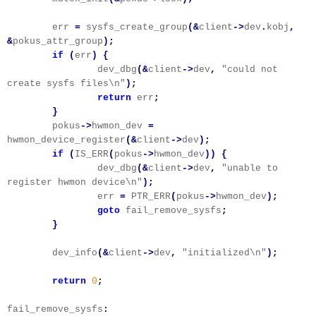
err
=
sysfs_create_group
(&
client
->
dev
.
kobj
,
&
pokus_attr_group
);
if
(
err
)
{
dev_dbg
(&
client
->
dev
,
"could not
create sysfs files\n"
);
return
err
;
}
pokus
->
hwmon_dev
=
hwmon_device_register
(&
client
->
dev
);
if
(
IS_ERR
(
pokus
->
hwmon_dev
))
{
dev_dbg
(&
client
->
dev
,
"unable to
register hwmon device\n"
);
err
=
PTR_ERR
(
pokus
->
hwmon_dev
);
goto
fail_remove_sysfs
;
}
dev_info
(&
client
->
dev
,
"initialized\n"
);
return
0
;
fail_remove_sysfs
: