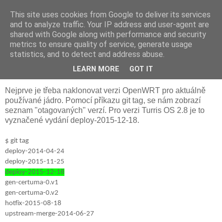
This site uses cookies from Google to deliver its services
JFíla
and to analyze traffic. Your IP address and user-agent are
shared with Google along with performance and security
metrics to ensure quality of service, generate usage
statistics, and to detect and address abuse.
pondělí 14. března 2016
Bulid jaderného balíčku pro hwmon
LEARN MORE
GOT IT
Nejprve je třeba naklonovat verzi OpenWRT pro aktuálně
používané jádro. Pomocí příkazu git tag, se nám zobrazí
seznam "otagovaných" verzí. Pro verzi Turris OS 2.8 je to
vyznačené vydání deploy-2015-12-18.
$ git tag
deploy-2014-04-24
deploy-2015-11-25
deploy-2015-12-18
gen-certuma-0.v1
gen-certuma-0.v2
hotfix-2015-08-18
upstream-merge-2014-06-27