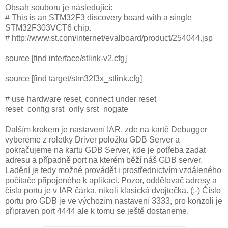
Obsah souboru je následující:
# This is an STM32F3 discovery board with a single
STM32F303VCT6 chip.
# http://www.st.com/internet/evalboard/product/254044.jsp
source [find interface/stlink-v2.cfg]
source [find target/stm32f3x_stlink.cfg]
# use hardware reset, connect under reset
reset_config srst_only srst_nogate
Dalším krokem je nastavení IAR, zde na kartě Debugger
vybereme z roletky Driver položku GDB Server a
pokračujeme na kartu GDB Server, kde je potřeba zadat
adresu a případně port na kterém běží náš GDB server.
Ladění je tedy možné provádět i prostřednictvím vzdáleného
počítače připojeného k aplikaci. Pozor, oddělovač adresy a
čísla portu je v IAR čárka, nikoli klasická dvojtečka. (:-) Číslo
portu pro GDB je ve výchozím nastavení 3333, pro konzoli je
připraven port 4444 ale k tomu se ještě dostaneme.