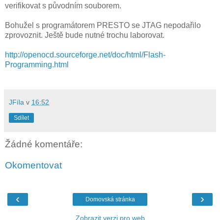
verifikovat s původním souborem.
Bohužel s programátorem PRESTO se JTAG nepodařilo
zprovoznit. Ještě bude nutné trochu laborovat.
http://openocd.sourceforge.net/doc/html/Flash-
Programming.html
JFíla
v
16:52
Sdílet
Žádné komentáře:
Okomentovat
‹
›
Domovská stránka
Zobrazit verzi pro web