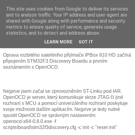
This site uses cookies from Google to deliver its services
JFíla
and to analyze traffic. Your IP address and user-agent are
shared with Google along with performance and security
metrics to ensure quality of service, generate usage
statistics, and to detect and address abuse.
neděle 1. února 2015
První pokusy s JTAGem
LEARN MORE
GOT IT
Oprava rozbitého satelitního přijímače IPBox 910 HD začíná
připojením STM32F3 Discovery Boardu a prvním
seznámením s OpenOCD.
Nejprve jsem začal se zprovozněním ST-Linku pod IAR.
OpenOCD je server, který komunikuje skrze JTAG či jiné
rozhraní s MCU a pomocí univerzálního rozhraní poskytuje
svoje možnosti dalším aplikacím. Nejprve je tedy nutné
spustit OpenOCD se správným nastavením:
openocd-x64-0.8.0.exe -f
scripts\board\stm32f3discovery.cfg -c init -c "reset init"