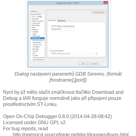
Dialog nastavení parametrů GDB Serveru. (formát
[hostname],[port])
Nyní by již mělo stačit zmáčknout tlačítko Download and
Debug a IAR funguje normálně jako při připojení pouze
prostřednictvím ST-Linku.
Open On-Chip Debugger 0.8.0 (2014-04-28-08:42)
Licensed under GNU GPL v2
For bug reports, read
http://openocd.sourceforge.net/doc/doxygen/bugs.html