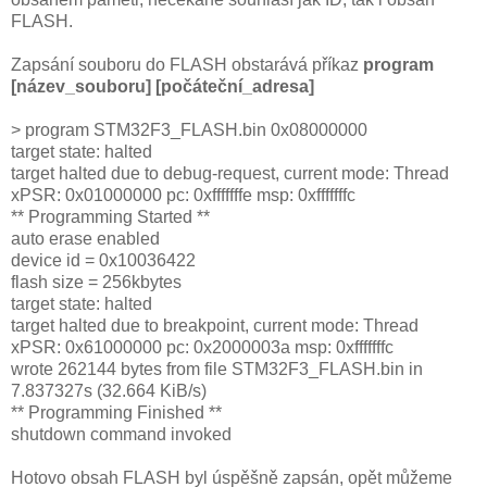
FLASH.
Zapsání souboru do FLASH obstarává příkaz
program
[
název_souboru
]
[počáteční_adresa]
> program STM32F3_FLASH.bin 0x08000000
target state: halted
target halted due to debug-request, current mode: Thread
xPSR: 0x01000000 pc: 0xfffffffe msp: 0xfffffffc
** Programming Started **
auto erase enabled
device id = 0x10036422
flash size = 256kbytes
target state: halted
target halted due to breakpoint, current mode: Thread
xPSR: 0x61000000 pc: 0x2000003a msp: 0xfffffffc
wrote 262144 bytes from file STM32F3_FLASH.bin in
7.837327s (32.664 KiB/s)
** Programming Finished **
shutdown command invoked
Hotovo obsah FLASH byl úspěšně zapsán, opět můžeme