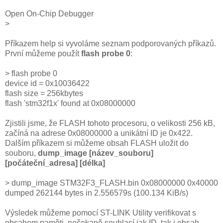
Open On-Chip Debugger
>
Příkazem help si vyvoláme seznam podporovaných příkazů.
První můžeme použít
flash probe 0
:
> flash probe 0
device id = 0x10036422
flash size = 256kbytes
flash 'stm32f1x' found at 0x08000000
Zjistili jsme, že FLASH tohoto procesoru, o velikosti 256 kB,
začíná na adrese 0x08000000 a unikátní ID je 0x422.
Dalším příkazem si můžeme obsah FLASH uložit do
souboru,
dump_image [název_souboru]
[počáteční_adresa] [délka]
> dump_image STM32F3_FLASH.bin 0x08000000 0x40000
dumped 262144 bytes in 2.556579s (100.134 KiB/s)
Výsledek můžeme pomocí ST-LINK Utility verifikovat s
obsahem paměti, nečekaně souhlasí jak ID, tak i obsah