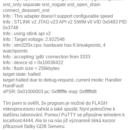
srst_only separate srst_nogate srst_open_drain
connect_deassert_srst
Info : This adapter doesn't support configurable speed
Info : STLINK v2 JTAG v23 API v2 SWIM v0 VID 0x0483 PID
0x3748
Info : using stlink api v2
Info : Target voltage: 2.922546
Info : stm32f3x.cpu: hardware has 6 breakpoints, 4
watchpoints
Info : accepting 'gdb' connection from 3333
Info : device id = 0x10036422
Info : flash size = 256kbytes
target state: halted
target halted due to debug-request, current mode: Handler
HardFault
xPSR: 0x01000003 pc: 0xfffffffe msp: 0xffffffd8
Tím jsem si ověřil, že program je možné do FLASH
mikroprocesoru nahrát a také spustit. Nyní pokročíme k
dalšímu laborování. Pomocí PuTTY se připojíme telnetem k
localhost:4444. Ale to na nás již významně bliká kurzor
příkazové řádky GDB Serveru: