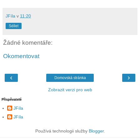
JFíla
v
11:20
Sdílet
Žádné komentáře:
Okomentovat
‹
›
Domovská stránka
Zobrazit verzi pro web
Přispěvatelé
JFíla
JFíla
Používá technologii služby
Blogger
.