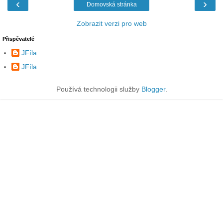
‹
›
Domovská stránka
Zobrazit verzi pro web
Přispěvatelé
JFíla
JFíla
Používá technologii služby
Blogger
.