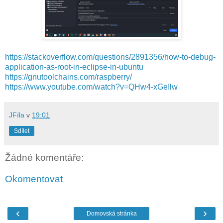
https://stackoverflow.com/questions/2891356/how-to-debug-
application-as-root-in-eclipse-in-ubuntu
https://gnutoolchains.com/raspberry/
https://www.youtube.com/watch?v=QHw4-xGeIlw
JFíla
v
19:01
Sdílet
Žádné komentáře:
Okomentovat
‹
›
Domovská stránka