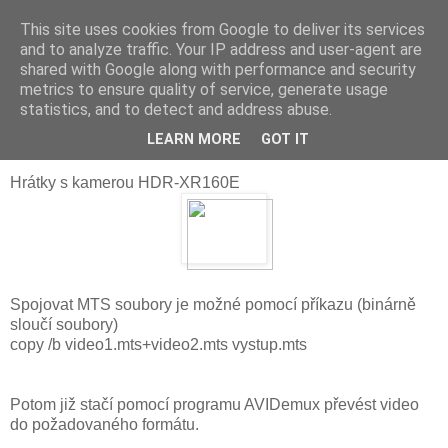
This site uses cookies from Google to deliver its services
JFíla
and to analyze traffic. Your IP address and user-agent are
shared with Google along with performance and security
metrics to ensure quality of service, generate usage
statistics, and to detect and address abuse.
pondělí 12. září 2011
Práce s videm z kamery
LEARN MORE
GOT IT
Hrátky s kamerou HDR-XR160E
Spojovat MTS soubory je možné pomocí příkazu (binárně
sloučí soubory)
copy /b video1.mts+video2.mts vystup.mts
Potom již stačí pomocí programu AVIDemux převést video
do požadovaného formátu.