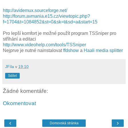
http://avidemux.sourceforge.net/
http://forum.avmania.e15.cz/viewtopic.php?
f=1704&t=1084852&st=0&sk=t&sd=a&start=15
Pro lepší komfort je možné použít program TSSniper pro
stříhání a editaci
http://www.videohelp.com/tools/TSSniper
Nejprve je nutné nainstalovat
ffdshow
a
Haali media splitter
JFíla
v
19:10
Sdílet
Žádné komentáře:
Okomentovat
‹
›
Domovská stránka