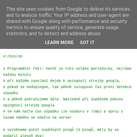
This site uses cookies from Google to deliver its services
JFíla
and to analyze traffic. Your IP address and user-agent are
shared with Google along with performance and security
metrics to ensure quality of service, generate usage
statistics, and to detect and address abuse.
pátek 7. listopadu 2014
Sledování výpadků připojení
LEARN MORE
GOT IT
#!/bin/sh
# Programátor řekl: nechť je toto voláno periodicky, nejlépe
každou minutu
# při každém zavolání dejde k opingnutí strejdy googla,
# pokud se nedopingne, tak pěkně zalogovat čas první detekce
výpadku
# a pěkně pokračujeme dále. Následně při úspěšném pokusu
opingnutí strejdy googla
# se nám načte čas výpadku (ze souboru v /tmp) a spolu s
časem náběhu se odešle na server
# vyzobneme počet úspěšných pingů (5 pingů, měly by se
podařit alesoň dva)