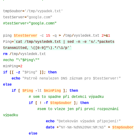
tmpSoubor
=
'/tmp/vypadek.txt'
testServer
=
"google.com"
#testServer="google.comn"
ping
$testServer
-c
15
-
q
>
/
tmp
/
vysledek.txt
2
>&
1
Ping
=
`cat /tmp/vysledek.txt | sed -n -e 's/.*packets
transmitted, \([0-9]*\).*/\1/p'`
rm
/
tmp
/
vysledek.txt
#echo "\"$Ping\""
minPing
=
2
if
[[
-z
"$Ping"
]];
then
echo
"Patrně nenalezen DNS záznam pro $testServer!"
else
if
[
$Ping
-
lt
$minPing
];
then
# sem to spadne při detekci výpadku
if
[
!
-f
$tmpSoubor
];
then
#sem to vleze jen při první rozpoznání
výpadku
echo
"Detekován výpadek připojení!"
date
+
"%Y-%m-%d%%20%H:%M:%S"
>
$tmpSoubor
else