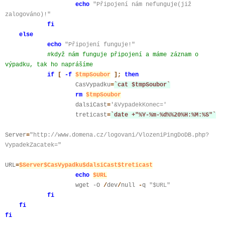
echo
"Připojení nám nefunguje(již
zalogováno)!"
fi
else
echo
"Připojení funguje!"
#když nám funguje připojení a máme záznam o
výpadku, tak ho naprášíme
if
[
-f
$tmpSoubor
];
then
CasVypadku
=
`cat $tmpSoubor`
rm
$tmpSoubor
dalsiCast
=
'&VypadekKonec='
treticast
=
`date +"%Y-%m-%d%%20%H:%M:%S"`
Server
=
"http://www.domena.cz/logovani/VlozeniPingDoDB.php?
VypadekZacatek="
URL
=
$Server$CasVypadku$dalsiCast$treticast
echo
$URL
wget -O
/
dev
/
null
-
q
"$URL"
fi
fi
fi