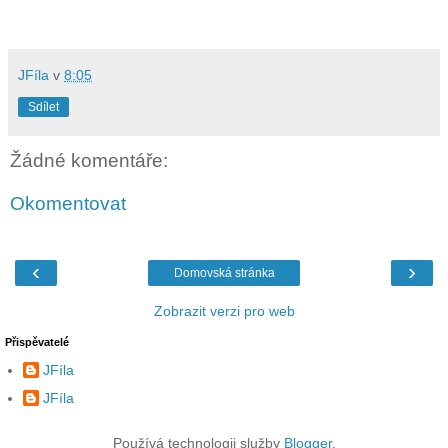
JFíla
v
8:05
Sdílet
Žádné komentáře:
Okomentovat
‹
›
Domovská stránka
Zobrazit verzi pro web
Přispěvatelé
JFíla
JFíla
Používá technologii služby
Blogger
.