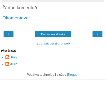
Žádné komentáře:
Okomentovat
‹
›
Domovská stránka
Zobrazit verzi pro web
Přispěvatelé
JFíla
JFíla
Používá technologii služby
Blogger
.